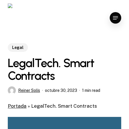
Skip
to
Menu
Close
main
Menu
content
Legal
LegalTech. Smart
Contracts
Reiner Solís
octubre 30, 2023
1 min read
Portada
»
LegalTech. Smart Contracts