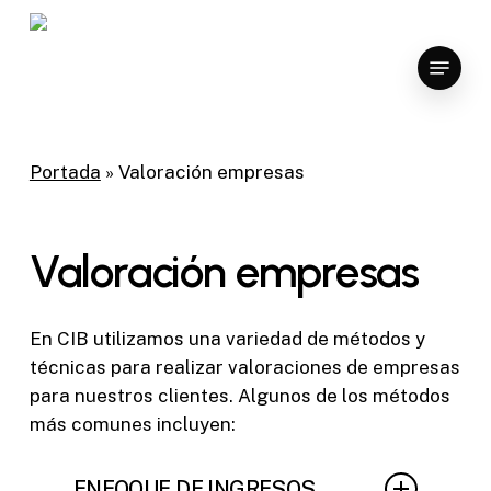
Skip
to
Menu
Close
main
Menu
content
Portada
»
Valoración empresas
Valoración empresas
En CIB utilizamos una variedad de métodos y
técnicas para realizar valoraciones de empresas
para nuestros clientes. Algunos de los métodos
más comunes incluyen:
ENFOQUE DE INGRESOS