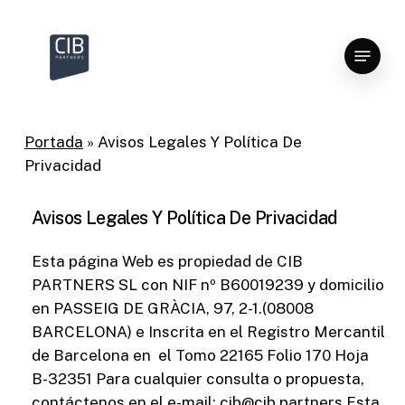
Skip
to
Menu
Close
main
Menu
content
Portada
»
Avisos Legales Y Política De
Privacidad
Avisos Legales Y Política De Privacidad
Esta página Web es propiedad de CIB
PARTNERS SL con NIF nº B60019239 y domicilio
en PASSEIG DE GRÀCIA, 97, 2-1.(08008
BARCELONA) e Inscrita en el Registro Mercantil
de Barcelona en el Tomo 22165 Folio 170 Hoja
B-32351 Para cualquier consulta o propuesta,
contáctenos en el e-mail:
cib@cib.partners
Esta