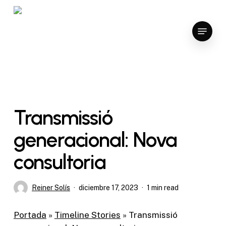
Skip
to
Menu
Close
main
Menu
content
Transmissió
generacional: Nova
consultoria
Reiner Solís
diciembre 17, 2023
1 min read
Portada
»
Timeline Stories
»
Transmissió